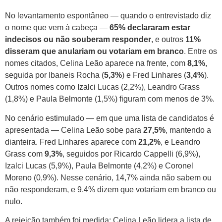
No levantamento espontâneo — quando o entrevistado diz
o nome que vem à cabeça —
65% declararam estar
indecisos ou não souberam responder
, e outros
11%
disseram que anulariam ou votariam em branco
. Entre os
nomes citados, Celina Leão aparece na frente, com
8,1%
,
seguida por Ibaneis Rocha (
5,3%
) e Fred Linhares (
3,4%
).
Outros nomes como Izalci Lucas (2,2%), Leandro Grass
(1,8%) e Paula Belmonte (1,5%) figuram com menos de 3%.
No cenário estimulado — em que uma lista de candidatos é
apresentada — Celina Leão sobe para
27,5%
, mantendo a
dianteira. Fred Linhares aparece com
21,2%
, e Leandro
Grass com
9,3%
, seguidos por Ricardo Cappelli (6,9%),
Izalci Lucas (5,9%), Paula Belmonte (4,2%) e Coronel
Moreno (0,9%). Nesse cenário, 14,7% ainda não sabem ou
não responderam, e 9,4% dizem que votariam em branco ou
nulo.
A rejeição também foi medida: Celina Leão lidera a lista de