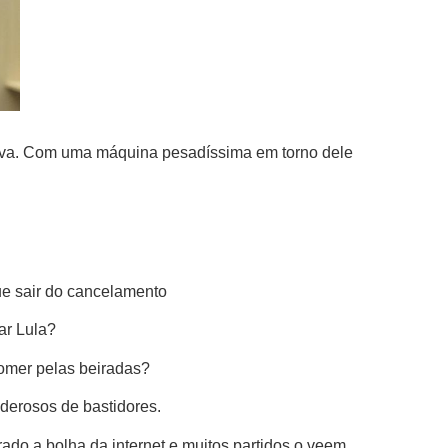
 Silva. Com uma máquina pesadíssima em torno dele
e sair do cancelamento
ar Lula?
comer pelas beiradas?
oderosos de bastidores.
rado a bolha da internet e muitos partidos o veem