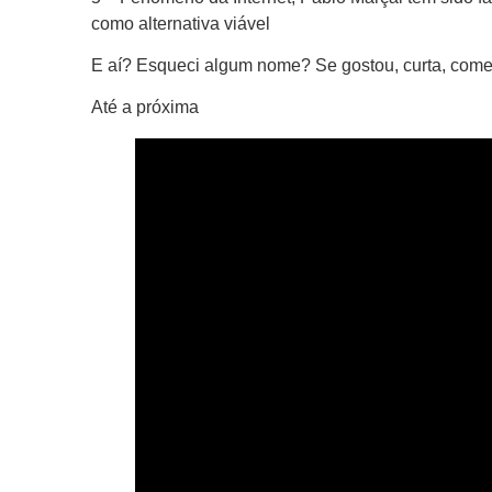
como alternativa viável
E aí? Esqueci algum nome? Se gostou, curta, com
Até a próxima