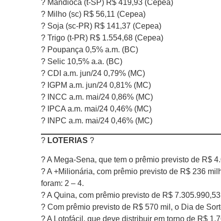
? Mandioca (t-SP) R$ 419,93 (Cepea)
? Milho (sc) R$ 56,11 (Cepea)
? Soja (sc-PR) R$ 141,37 (Cepea)
? Trigo (t-PR) R$ 1.554,68 (Cepea)
? Poupança 0,5% a.m. (BC)
? Selic 10,5% a.a. (BC)
? CDI a.m. jun/24 0,79% (MC)
? IGPM a.m. jun/24 0,81% (MC)
? INCC a.m. mai/24 0,86% (MC)
? IPCA a.m. mai/24 0,46% (MC)
? INPC a.m. mai/24 0,46% (MC)
?
LOTERIAS
?
? A Mega-Sena, que tem o prêmio previsto de R$ 4.
? A +Milionária, com prêmio previsto de R$ 236 mil
foram: 2 – 4.
? A Quina, com prêmio previsto de R$ 7.305.990,53,
? Com prêmio previsto de R$ 570 mil, o Dia de Sort
? A Lotofácil, que deve distribuir em torno de R$ 1