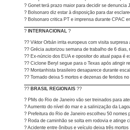
? Gonet terá prazo maior para decidir se denuncia J
? Bolsonaro diz estar à disposição para dar esclar
? Bolsonaro critica PT e imprensa durante CPAC e
?
INTERNACIONAL
?
?? Viktor Orbán irrita europeus com visita surpresa
?? Grécia autorizou semana de trabalho de 6 dias,
?? Ex-núncio dos EUA e opositor do atual papa é
?? Ciclone Beryl segue para o Texas após atingir r
?? Montanhista brasileiro desaparece durante esca
?? Tornado deixa 5 mortos e dezenas de feridos no
??
BRASIL REGIONAIS
??
? PMs do Rio de Janeiro vão ser treinados para ate
? Aumento do nível do mar e a salinização da Lag
? Prefeitura do Rio de Janeiro escolheu 50 nomes 
? Roda de caminhão se solta em rodovia e atinge c
? Acidente entre ônibus e veículo deixa três mort