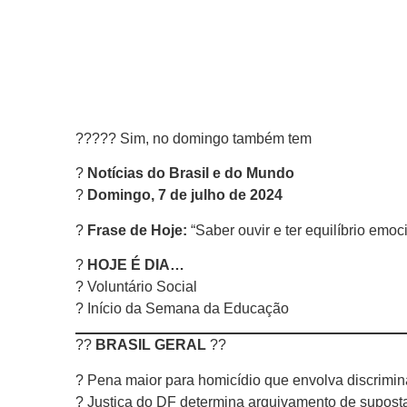
??‍??? Sim, no domingo também tem
?
Notícias do Brasil e do Mundo
?
Domingo, 7 de julho de 2024
?
Frase de Hoje:
“Saber ouvir e ter equilíbrio emoc
?
HOJE É DIA…
? Voluntário Social
? Início da Semana da Educação
??
BRASIL GERAL
??
? Pena maior para homicídio que envolva discrim
? Justiça do DF determina arquivamento de suposta i