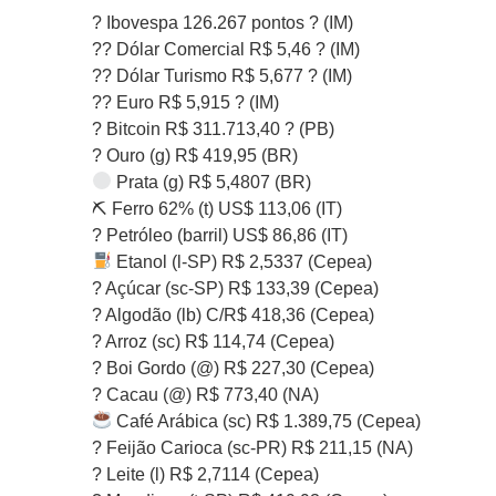
? Ibovespa 126.267 pontos ? (IM)
?? Dólar Comercial R$ 5,46 ? (IM)
?? Dólar Turismo R$ 5,677 ? (IM)
?? Euro R$ 5,915 ? (IM)
? Bitcoin R$ 311.713,40 ? (PB)
? Ouro (g) R$ 419,95 (BR)
Prata (g) R$ 5,4807 (BR)
⛏ Ferro 62% (t) US$ 113,06 (IT)
?️ Petróleo (barril) US$ 86,86 (IT)
Etanol (l-SP) R$ 2,5337 (Cepea)
? Açúcar (sc-SP) R$ 133,39 (Cepea)
? Algodão (lb) C/R$ 418,36 (Cepea)
? Arroz (sc) R$ 114,74 (Cepea)
? Boi Gordo (@) R$ 227,30 (Cepea)
? Cacau (@) R$ 773,40 (NA)
Café Arábica (sc) R$ 1.389,75 (Cepea)
? Feijão Carioca (sc-PR) R$ 211,15 (NA)
? Leite (l) R$ 2,7114 (Cepea)