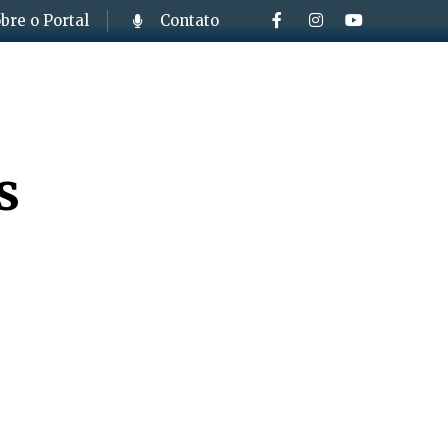
bre o Portal
Contato
s