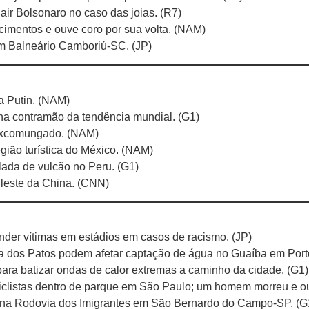
air Bolsonaro no caso das joias. (R7)
ecimentos e ouve coro por sua volta. (NAM)
m Balneário Camboriú-SC. (JP)
 a Putin. (NAM)
 na contramão da tendência mundial. (G1)
 excomungado. (NAM)
egião turística do México. (NAM)
lada de vulcão no Peru. (G1)
 leste da China. (CNN)
nder vítimas em estádios em casos de racismo. (JP)
oa dos Patos podem afetar captação de água no Guaíba em Port
para batizar ondas de calor extremas a caminho da cidade. (G1)
iclistas dentro de parque em São Paulo; um homem morreu e outr
os na Rodovia dos Imigrantes em São Bernardo do Campo-SP. (G