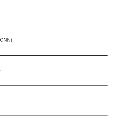
 (CNN)
)