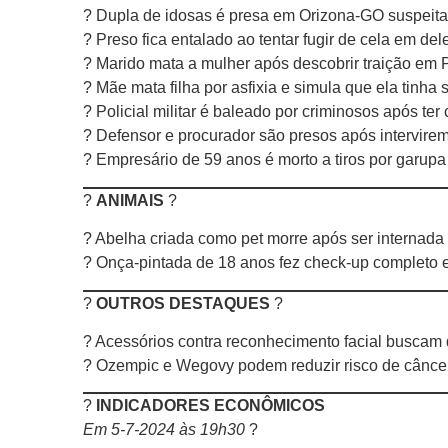
? Dupla de idosas é presa em Orizona-GO suspeita
? Preso fica entalado ao tentar fugir de cela em d
? Marido mata a mulher após descobrir traição em 
? Mãe mata filha por asfixia e simula que ela tinha
? Policial militar é baleado por criminosos após te
? Defensor e procurador são presos após intervi
? Empresário de 59 anos é morto a tiros por garupa
?
ANIMAIS
?
? Abelha criada como pet morre após ser internada
? Onça-pintada de 18 anos fez check-up completo 
?️
OUTROS DESTAQUES
?️
? Acessórios contra reconhecimento facial buscam 
? Ozempic e Wegovy podem reduzir risco de cânce
?
INDICADORES ECONÔMICOS
Em 5-7-2024 às 19h30
?